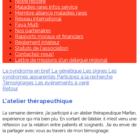
Notre histoire
Maladies rares infos service
Membre alliance maladies rares
Réseau international
Fava Multi
Nos partenaires
Rapports moraux et financiers
Règlement intérieur
Statuts de l'association
Contactez-nous!
Lettre de missions d'un délégué régional
Le syndrome en bref
La génétique
Les signes
Les
syndromes apparentés
Participez à la recherche
Témoignages
Les événements à venir
Retour
L'atelier thérapeuthique
La semaine dernière, j’ai participé à un atelier thérapeutique Marfan,
expérience qui m’a bien plu. En sortant de l’atelier, il m’est venu une
réflexion sur la relation entre patients et soignants. J’ai eu envie de
la partager avec vous au travers de mon témoignage.