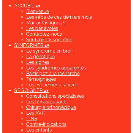
ACCUEIL
▴
▾
Bienvenue
Les infos de ces derniers mois
Marfantastiques !!
Les bénévoles
Contactez-nous !
Soutenir l'association
S'INFORMER
▴
▾
Le syndrome en bref
La génétique
Les signes
Les syndromes apparentés
Participez à la recherche
Témoignages
Les événements à venir
SE SOIGNER
▴
▾
Consultations spécialisées
Les bétabloquants
Chirurgie orthopédique
Les AVK
L'INR
Contre-indications
Les enfants