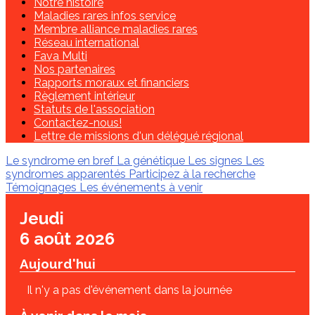
Notre histoire
Maladies rares infos service
Membre alliance maladies rares
Réseau international
Fava Multi
Nos partenaires
Rapports moraux et financiers
Règlement intérieur
Statuts de l'association
Contactez-nous!
Lettre de missions d'un délégué régional
Le syndrome en bref
La génétique
Les signes
Les
syndromes apparentés
Participez à la recherche
Témoignages
Les événements à venir
Jeudi
6 août 2026
Aujourd'hui
Il n'y a pas d'événement dans la journée