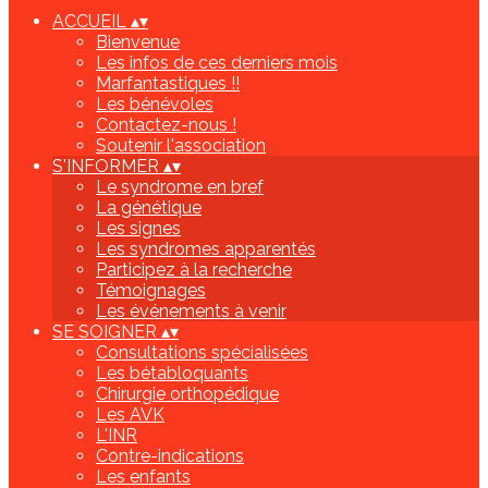
ACCUEIL
▴
▾
Bienvenue
Les infos de ces derniers mois
Marfantastiques !!
Les bénévoles
Contactez-nous !
Soutenir l'association
S'INFORMER
▴
▾
Le syndrome en bref
La génétique
Les signes
Les syndromes apparentés
Participez à la recherche
Témoignages
Les événements à venir
SE SOIGNER
▴
▾
Consultations spécialisées
Les bétabloquants
Chirurgie orthopédique
Les AVK
L'INR
Contre-indications
Les enfants