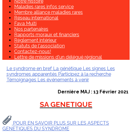
Notre histoire
Maladies rares infos service
Membre alliance maladies rares
Réseau international
Fava Multi
Nos partenaires
Rapports moraux et financiers
Règlement intérieur
Statuts de l'association
Contactez-nous!
Lettre de missions d'un délégué régional
Le syndrome en bref
La génétique
Les signes
Les
syndromes apparentés
Participez à la recherche
Témoignages
Les événements à venir
Dernière MAJ : 13 Février 2021
SA GENETIQUE
POUR EN SAVOIR PLUS SUR LES ASPECTS
GENETIQUES DU SYNDROME