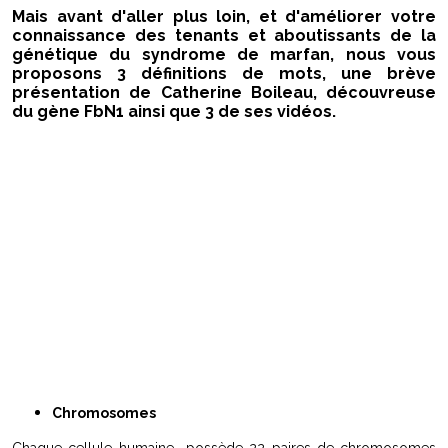
Mais avant d'aller plus loin, et d'améliorer votre
connaissance des tenants et aboutissants de la
génétique du syndrome de marfan, nous vous
proposons 3 définitions de mots, une brève
présentation de Catherine Boileau, découvreuse
du gène FbN1 ainsi que 3 de ses vidéos.
marfan marfans syndrome marfan syndrome marfans
syndrome de marfan syndrome de marfans dilatation
aorte anévrisme aorte ectopie cristallin problème
cristallin luxation cristallin cristallin dissection aorte
dissection aortique pneumothorax déformation thorax
loeys dietz syndrome loeys dietz médianécrose kystique
maladie d'Erdheim erdheim prolapsus valve mitrale
prolapsus valve syndrome barlow barlow
shprintzen golberg syndrome shprintzen golber
homocystinurie syndrome Dinno Shearer Weisskopf
Dinno shearer Shearer Weisskopf syndrome beals beals
Chromosomes
Chaque cellule humaine possède 22 paires de chromosomes