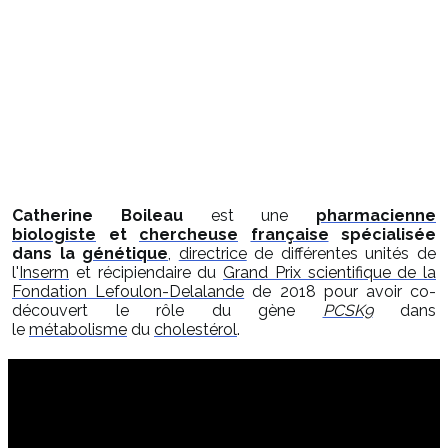
syndrome de marfan syndrome de marfans dilatation
aorte anévrisme aorte ectopie cristallin problème
cristallin luxation cristallin cristallin dissection aorte
dissection aortique pneumothorax déformation thorax
loeys dietz syndrome loeys dietz médianécrose kystique
maladie d'Erdheim erdheim prolapsus valve mitrale
prolapsus valve syndrome barlow barlow
shprintzen golberg syndrome shprintzen golber
homocystinurie syndrome Dinno Shearer Weisskopf
Dinno shearer Shearer Weisskopf syndrome beals beals
Catherine Boileau
est une
pharmacienne
biologiste
et
chercheuse
française
spécialisée
dans la
génétique
,
directrice
de différentes unités de
l'
Inserm
et récipiendaire du
Grand Prix scientifique de la
Fondation Lefoulon-Delalande
de 2018 pour avoir co-
découvert le rôle du gène
PCSK9
dans
le
métabolisme
du
cholestérol
.