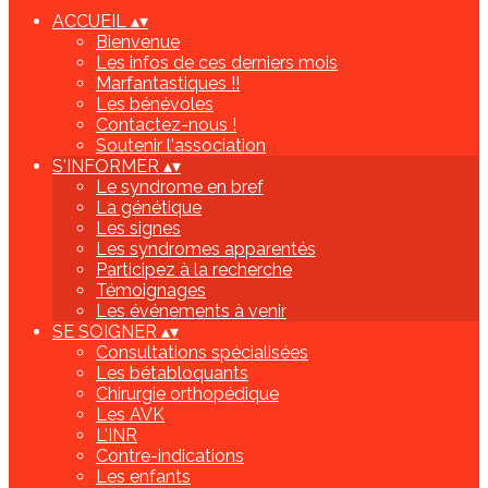
ACCUEIL
▴
▾
Bienvenue
Les infos de ces derniers mois
Marfantastiques !!
Les bénévoles
Contactez-nous !
Soutenir l'association
S'INFORMER
▴
▾
Le syndrome en bref
La génétique
Les signes
Les syndromes apparentés
Participez à la recherche
Témoignages
Les événements à venir
SE SOIGNER
▴
▾
Consultations spécialisées
Les bétabloquants
Chirurgie orthopédique
Les AVK
L'INR
Contre-indications
Les enfants