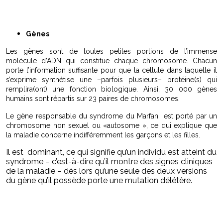
Gènes
Les gènes sont de toutes petites portions de l’immense
molécule d’ADN qui constitue chaque chromosome. Chacun
porte l’information suffisante pour que la cellule dans laquelle il
s’exprime synthétise une –parfois plusieurs– protéine(s) qui
remplira(ont) une fonction biologique. Ainsi, 30 000 gènes
humains sont répartis sur 23 paires de chromosomes.
Le gène responsable du syndrome du Marfan est porté par un
chromosome non sexuel ou «autosome », ce qui explique que
la maladie concerne indifféremment les garçons et les filles.
Il est dominant, ce qui signifie qu’un individu est atteint du
syndrome – c’est-à-dire qu’il montre des signes cliniques
de la maladie – dès lors qu’une seule des deux versions
du gène qu’il possède porte une mutation délétère.
marfan marfans syndrome marfan syndrome marfans