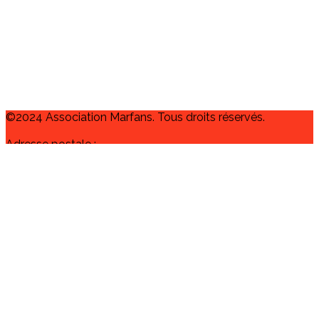
©2024 Association Marfans. Tous droits réservés.
Adresse postale :
10 Avenue Anatole France
93600 AULNAY SOUS BOIS
contact@assomarfans.fr
L’objectif de l’association MARFANS est de faire connaître
la maladie de Marfan, d’aider et soutenir les personnes
atteintes de cette maladie et leur famille ; informer les
malades de leurs droits et des démarches administratives
nécessaires à la reconnaissance de leurs droits ;
représenter les adhérents auprès des pouvoirs publics et
des associations étrangères similaires.