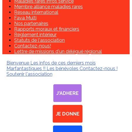
Maladies rares infos service
Membre alliance maladies rares
Réseau international
Fava Multi
Nos partenaires
Rapports moraux et financiers
Règlement intérieur
Statuts de l'association
Contactez-nous!
Lettre de missions d'un délégué régional
Bienvenue
Les infos de ces derniers mois
Marfantastiques !!
Les bénévoles
Contactez-nous !
Soutenir l'association
J'ADHERE
JE DONNE