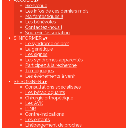
ACCUEIL
▴
▾
Bienvenue
Les infos de ces derniers mois
Marfantastiques !!
Les bénévoles
Contactez-nous !
Soutenir l'association
S'INFORMER
▴
▾
Le syndrome en bref
La génétique
Les signes
Les syndromes apparentés
Participez à la recherche
Témoignages
Les événements à venir
SE SOIGNER
▴
▾
Consultations spécialisées
Les bétabloquants
Chirurgie orthopédique
Les AVK
L'INR
Contre-indications
Les enfants
L'hébergement de proches