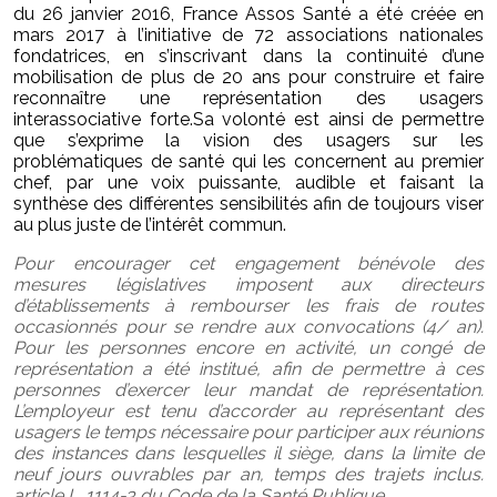
du 26 janvier 2016, France Assos Santé a été créée en
mars 2017 à l’initiative de 72 associations nationales
fondatrices, en s’inscrivant dans la continuité d’une
mobilisation de plus de 20 ans pour construire et faire
reconnaître une représentation des usagers
interassociative forte.Sa volonté est ainsi de permettre
que s’exprime la vision des usagers sur les
problématiques de santé qui les concernent au premier
chef, par une voix puissante, audible et faisant la
synthèse des différentes sensibilités afin de toujours viser
au plus juste de l’intérêt commun.
Pour encourager cet engagement bénévole des
mesures législatives imposent aux directeurs
d’établissements à rembourser les frais de routes
occasionnés pour se rendre aux convocations (4/ an).
Pour les personnes encore en activité, un congé de
représentation a été institué, afin de permettre à ces
personnes d’exercer leur mandat de représentation.
L’employeur est tenu d’accorder au représentant des
usagers le temps nécessaire pour participer aux réunions
des instances dans lesquelles il siège, dans la limite de
neuf jours ouvrables par an, temps des trajets inclus.
article L. 1114-3 du Code de la Santé Publique