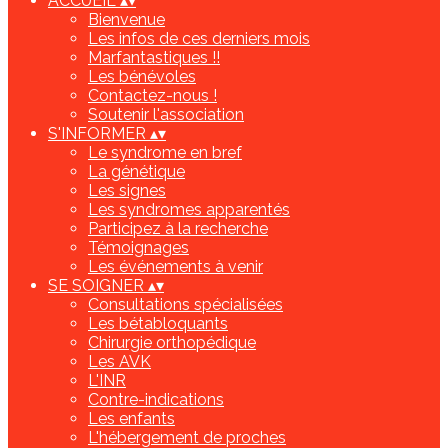
ACCUEIL
▴
▾
Bienvenue
Les infos de ces derniers mois
Marfantastiques !!
Les bénévoles
Contactez-nous !
Soutenir l'association
S'INFORMER
▴
▾
Le syndrome en bref
La génétique
Les signes
Les syndromes apparentés
Participez à la recherche
Témoignages
Les événements à venir
SE SOIGNER
▴
▾
Consultations spécialisées
Les bétabloquants
Chirurgie orthopédique
Les AVK
L'INR
Contre-indications
Les enfants
L'hébergement de proches