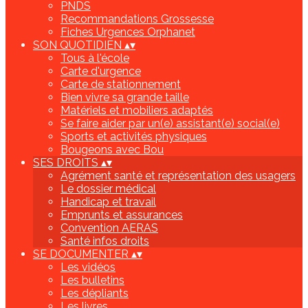
PNDS
Recommandations Grossesse
Fiches Urgences Orphanet
SON QUOTIDIEN
▴
▾
Tous à l'école
Carte d'urgence
Carte de stationnement
Bien vivre sa grande taille
Matériels et mobiliers adaptés
Se faire aider par un(e) assistant(e) social(e)
Sports et activités physiques
Bougeons avec Bou
SES DROITS
▴
▾
Agrément santé et représentation des usagers
Le dossier médical
Handicap et travail
Emprunts et assurances
Convention AERAS
Santé infos droits
SE DOCUMENTER
▴
▾
Les vidéos
Les bulletins
Les dépliants
Les livres