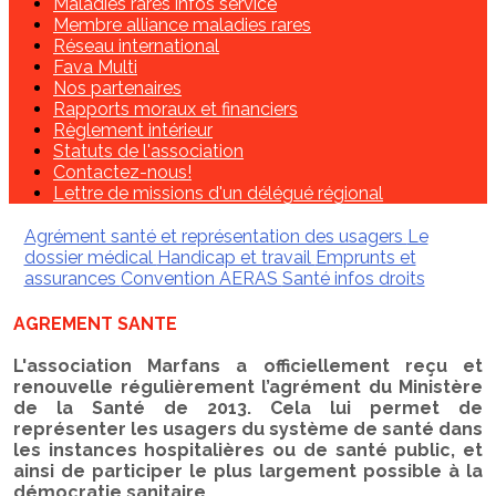
Maladies rares infos service
Membre alliance maladies rares
Réseau international
Fava Multi
Nos partenaires
Rapports moraux et financiers
Règlement intérieur
Statuts de l'association
Contactez-nous!
Lettre de missions d'un délégué régional
Agrément santé et représentation des usagers
Le
dossier médical
Handicap et travail
Emprunts et
assurances
Convention AERAS
Santé infos droits
AGREMENT SANTE
L'association Marfans a officiellement reçu et
renouvelle régulièrement l’agrément du Ministère
de la Santé de 2013. Cela lui permet de
représenter les usagers du système de santé dans
les instances hospitalières ou de santé public, et
ainsi de participer le plus largement possible à la
démocratie sanitaire.