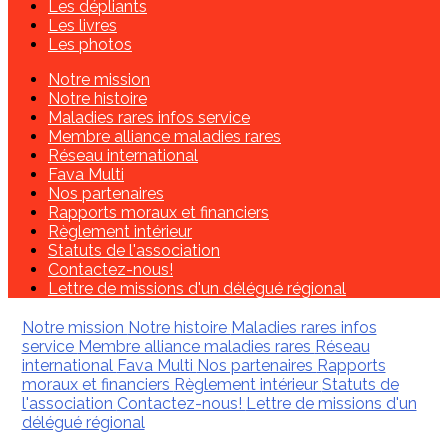
Les dépliants
Les livres
Les photos
Notre mission
Notre histoire
Maladies rares infos service
Membre alliance maladies rares
Réseau international
Fava Multi
Nos partenaires
Rapports moraux et financiers
Règlement intérieur
Statuts de l'association
Contactez-nous!
Lettre de missions d'un délégué régional
Notre mission
Notre histoire
Maladies rares infos
service
Membre alliance maladies rares
Réseau
international
Fava Multi
Nos partenaires
Rapports
moraux et financiers
Règlement intérieur
Statuts de
l'association
Contactez-nous!
Lettre de missions d'un
délégué régional