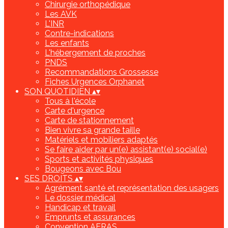
Chirurgie orthopédique
Les AVK
L'INR
Contre-indications
Les enfants
L'hébergement de proches
PNDS
Recommandations Grossesse
Fiches Urgences Orphanet
SON QUOTIDIEN
▴
▾
Tous à l'école
Carte d'urgence
Carte de stationnement
Bien vivre sa grande taille
Matériels et mobiliers adaptés
Se faire aider par un(e) assistant(e) social(e)
Sports et activités physiques
Bougeons avec Bou
SES DROITS
▴
▾
Agrément santé et représentation des usagers
Le dossier médical
Handicap et travail
Emprunts et assurances
Convention AERAS