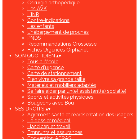
Chirurgie orthopédique
Les AVK
L'INR
Contre-indications
Les enfants
L'hébergement de proches
PNDS
Recommandations Grossesse
Fiches Urgences Orphanet
SON QUOTIDIEN
▴
▾
Tous à l'école
Carte d'urgence
Carte de stationnement
Bien vivre sa grande taille
Matériels et mobiliers adaptés
Se faire aider par un(e) assistant(e) social(e)
Sports et activités physiques
Bougeons avec Bou
SES DROITS
▴
▾
Agrément santé et représentation des usagers
Le dossier médical
Handicap et travail
Emprunts et assurances
Convention AERAS