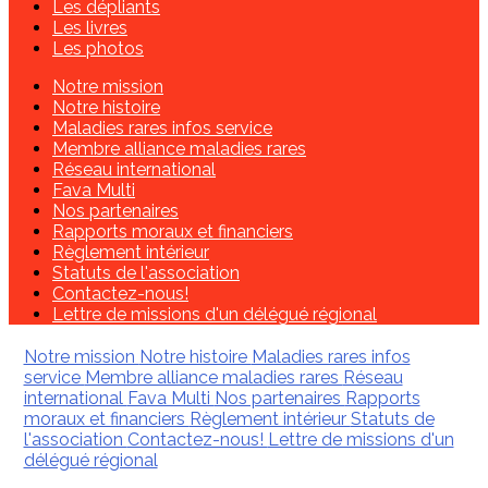
Les dépliants
Les livres
Les photos
Notre mission
Notre histoire
Maladies rares infos service
Membre alliance maladies rares
Réseau international
Fava Multi
Nos partenaires
Rapports moraux et financiers
Règlement intérieur
Statuts de l'association
Contactez-nous!
Lettre de missions d'un délégué régional
Notre mission
Notre histoire
Maladies rares infos
service
Membre alliance maladies rares
Réseau
international
Fava Multi
Nos partenaires
Rapports
moraux et financiers
Règlement intérieur
Statuts de
l'association
Contactez-nous!
Lettre de missions d'un
délégué régional