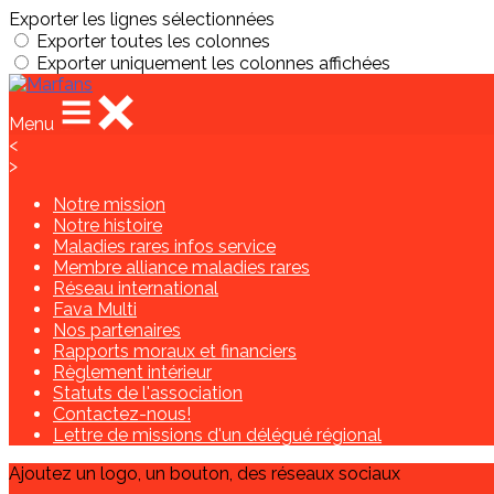
Exporter les lignes sélectionnées
Exporter toutes les colonnes
Exporter uniquement les colonnes affichées
Menu
<
>
Notre mission
Notre histoire
Maladies rares infos service
Membre alliance maladies rares
Réseau international
Fava Multi
Nos partenaires
Rapports moraux et financiers
Règlement intérieur
Statuts de l'association
Contactez-nous!
Lettre de missions d'un délégué régional
Ajoutez un logo, un bouton, des réseaux sociaux