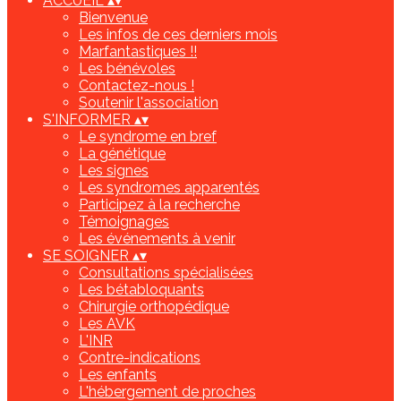
ACCUEIL
▴
▾
Bienvenue
Les infos de ces derniers mois
Marfantastiques !!
Les bénévoles
Contactez-nous !
Soutenir l'association
S'INFORMER
▴
▾
Le syndrome en bref
La génétique
Les signes
Les syndromes apparentés
Participez à la recherche
Témoignages
Les événements à venir
SE SOIGNER
▴
▾
Consultations spécialisées
Les bétabloquants
Chirurgie orthopédique
Les AVK
L'INR
Contre-indications
Les enfants
L'hébergement de proches