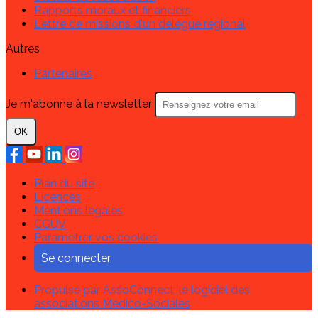
Rapports moraux et financiers
Lettre de missions d'un délégué régional
Autres
Partenaires
Je m'abonne à la newsletter
OK
Plan du site
Licences
Mentions légales
CGUV
Paramétrer vos cookies
Se connecter
Propulsé par AssoConnect, le logiciel des
associations Médico-Sociales