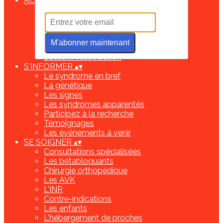
ACCUEIL
▴
▾
Bienvenue
Les infos de ces derniers mois
Marfantastiques !!
Les bénévoles
M'abonner maintenant
Contactez-nous !
Soutenir l'association
S'INFORMER
▴
▾
Le syndrome en bref
La génétique
Les signes
Les syndromes apparentés
Participez à la recherche
Témoignages
Les événements à venir
SE SOIGNER
▴
▾
Consultations spécialisées
Les bétabloquants
Chirurgie orthopédique
Les AVK
L'INR
Contre-indications
Les enfants
L'hébergement de proches