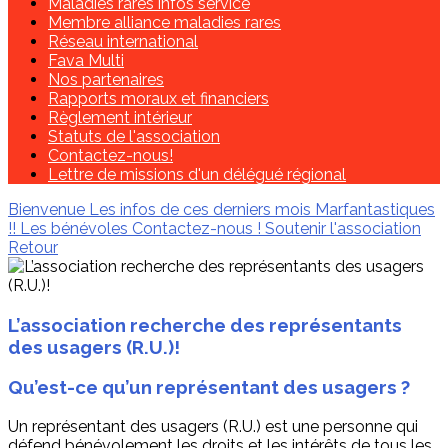
Maladies rares infos service
Membre alliance maladies rares
Réseau international
Fava Multi
Nos partenaires
Rapports moraux et financiers
Règlement intérieur
Statuts de l'association
Contactez-nous!
Lettre de missions d'un délégué régional
Bienvenue
Les infos de ces derniers mois
Marfantastiques
!!
Les bénévoles
Contactez-nous !
Soutenir l'association
Retour
L’association recherche des représentants
des usagers (R.U.)!
Qu’est-ce qu’un représentant des usagers ?
Un représentant des usagers (R.U.) est une personne qui
défend bénévolement les droits et les intérêts de tous les