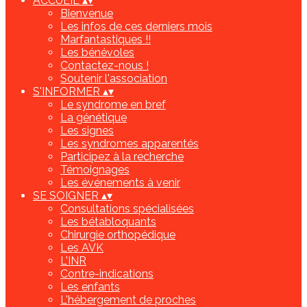
ACCUEIL
▴
▾
Bienvenue
Les infos de ces derniers mois
Marfantastiques !!
Les bénévoles
Contactez-nous !
Soutenir l'association
S'INFORMER
▴
▾
Le syndrome en bref
La génétique
Les signes
Les syndromes apparentés
Participez à la recherche
Témoignages
Les événements à venir
SE SOIGNER
▴
▾
Consultations spécialisées
Les bétabloquants
Chirurgie orthopédique
Les AVK
L'INR
Contre-indications
Les enfants
L'hébergement de proches