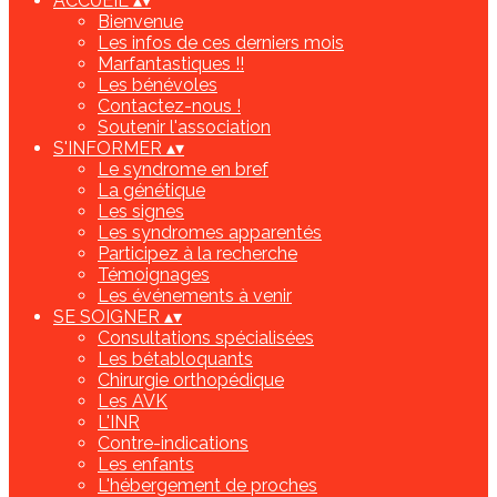
ACCUEIL
▴
▾
Bienvenue
Les infos de ces derniers mois
Marfantastiques !!
Les bénévoles
Contactez-nous !
Soutenir l'association
S'INFORMER
▴
▾
Le syndrome en bref
La génétique
Les signes
Les syndromes apparentés
Participez à la recherche
Témoignages
Les événements à venir
SE SOIGNER
▴
▾
Consultations spécialisées
Les bétabloquants
Chirurgie orthopédique
Les AVK
L'INR
Contre-indications
Les enfants
L'hébergement de proches