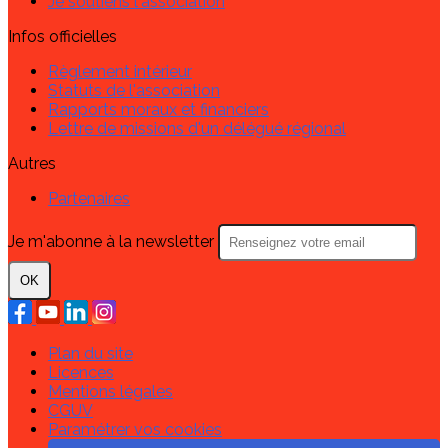
Je soutiens l'association
Infos officielles
Règlement intérieur
Statuts de l'association
Rapports moraux et financiers
Lettre de missions d'un délégué régional
Autres
Partenaires
Je m'abonne à la newsletter
OK
Plan du site
Licences
Mentions légales
CGUV
Paramétrer vos cookies