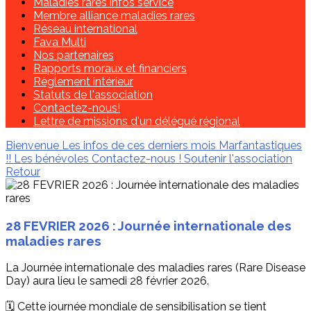
Maladies rares infos service
Membre alliance maladies rares
Réseau international
Fava Multi
Nos partenaires
Rapports moraux et financiers
Règlement intérieur
Statuts de l'association
Contactez-nous!
Lettre de missions d'un délégué régional
Bienvenue
Les infos de ces derniers mois
Marfantastiques
!!
Les bénévoles
Contactez-nous !
Soutenir l'association
Retour
28 FEVRIER 2026 : Journée internationale des
maladies rares
La Journée internationale des maladies rares (Rare Disease
Day) aura lieu le samedi 28 février 2026.
🗓️ Cette journée mondiale de sensibilisation se tient