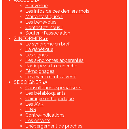
ACCUEIL
▴
▾
Bienvenue
Les infos de ces derniers mois
Marfantastiques !!
Les bénévoles
Contactez-nous !
Soutenir l'association
S'INFORMER
▴
▾
Le syndrome en bref
La génétique
Les signes
Les syndromes apparentés
Participez à la recherche
Témoignages
Les événements à venir
SE SOIGNER
▴
▾
Consultations spécialisées
Les bétabloquants
Chirurgie orthopédique
Les AVK
L'INR
Contre-indications
Les enfants
L'hébergement de proches