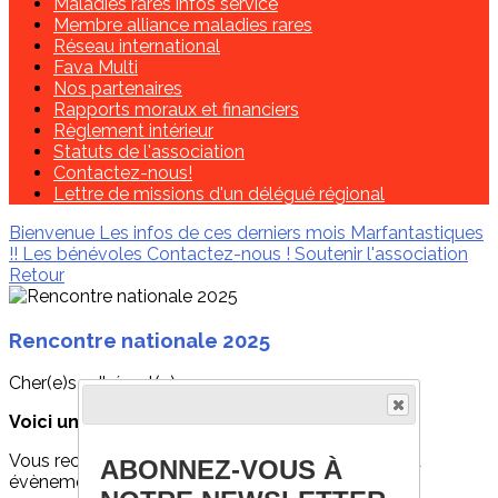
Maladies rares infos service
Membre alliance maladies rares
Réseau international
Fava Multi
Nos partenaires
Rapports moraux et financiers
Règlement intérieur
Statuts de l'association
Contactez-nous!
Lettre de missions d'un délégué régional
Bienvenue
Les infos de ces derniers mois
Marfantastiques
!!
Les bénévoles
Contactez-nous !
Soutenir l'association
Retour
Rencontre nationale 2025
Cher(e)s adhérent(e)s,
Voici une grande nouvelle!
Vous recevrez bientôt une invitation pour un grand
ABONNEZ-VOUS À
évènement.