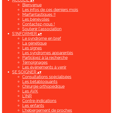
ACCUEIL
▴
▾
Bienvenue
Les infos de ces derniers mois
Marfantastiques !!
Les bénévoles
Contactez-nous !
Soutenir l'association
S'INFORMER
▴
▾
Le syndrome en bref
La génétique
Les signes
Les syndromes apparentés
Participez à la recherche
Témoignages
Les événements à venir
SE SOIGNER
▴
▾
Consultations spécialisées
Les bétabloquants
Chirurgie orthopédique
Les AVK
L'INR
Contre-indications
Les enfants
L'hébergement de proches