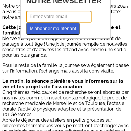
NOTRE NEWSLETTER
Notre prochaine réunion annuelle aura lieu le 29 mars 2025
à Paris et nous profiterons de votre présence pour fêter
notre anniversaire, les 30 ans de l’association !
Cette journée s'annonce festive, chaleureuse et
M'abonner maintenant
familiale
puisque les enfants sont également les
bienvenus à partir de l'âge de 3 ans, un vrai moment de
partage à tout âge ! Une jolie journée remplie de nouvelles
rencontres et d'activités les attend avec même une sortie
pour les plus grands.
Pour le reste de la famille, la journée sera également basée
sur l'information, l'échange mais aussi la convivialité.
Le matin, la séance plénière vous informera sur la
vie et les projets de l'association :
Cinq thèmes médicaux et de recherche seront abordés par
nos invités comme l'impact ophtalmologique, le projet de
recherche médicale de Marseille et de Toulouse, l'ectasie
durale, l'activité physique adaptée et la présentation de
101 Génomes.
Après le déjeuner, des ateliers en petits groupes sur
différentes thématiques vous permettront d’échanger avec