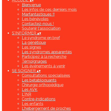
ACCUEIL
▴
▾
Bienvenue
Les infos de ces derniers mois
Marfantastiques !!
Les bénévoles
Contactez-nous !
Soutenir l'association
S'INFORMER
▴
▾
Le syndrome en bref
La génétique
Les signes
Les syndromes apparentés
Participez à la recherche
Témoignages
Les événements à venir
SE SOIGNER
▴
▾
Consultations spécialisées
Les bétabloquants
Chirurgie orthopédique
Les AVK
L'INR
Contre-indications
Les enfants
L'hébergement de proches