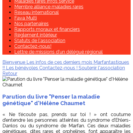
Maladies rares infos service
Membre alliance maladies rares
Réseau international
Fava Multi
Nos partenaires
Rapports moraux et financiers
Règlement intérieur
Statuts de l'association
Contactez-nous!
Lettre de missions d'un délégué régional
Bienvenue
Les infos de ces derniers mois
Marfantastiques
!!
Les bénévoles
Contactez-nous !
Soutenir l'association
Retour
Parution du livre "Penser la maladie
génétique" d'Hélène Chaumet
« Ne t’écoute pas, prends sur toi ! » ont coutume
d’entendre les personnes atteintes du syndrome d’Ehlers-
Danlos ou du syndrome de Marfan. Ces deux maladies
génétiques, dites rares et orphelines, font apparaître les