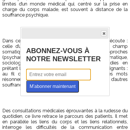
limites d’un monde médical qui, centré sur la prise en
charge du corps malade, est souvent à distance de la
souffrance psychique.
Dans cet ouvrage, il est précisément question d’écoute :
celle d’une souffrance qui ne se limite pas au champ
ABONNEZ-VOUS À
somatique. À l’aide de différentes approches
(psychanalytique, transgénérationnelle, psychosomatique,
NOTRE NEWSLETTER
sociologique) l’auteur aborde ces deux maladies en
prêtant l’oreille au discours des patients et des soignants :
au fil des entretiens et des consultations, les mots
résonnent de façon particulière et parlent d’autres
souffrances que de celles du corps.
M'abonner maintenant
Des consultations médicales éprouvantes à la rudesse du
quotidien, ce livre retrace le parcours des patients. Il met
en parallèle les liens du corps et les liens relationnels,
interroge les difficultés de la communication entre