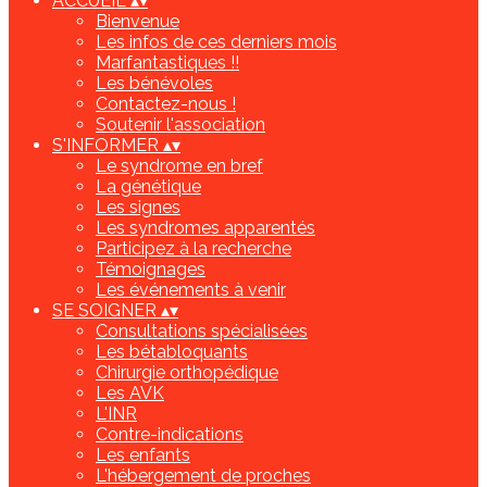
ACCUEIL
▴
▾
Bienvenue
Les infos de ces derniers mois
Marfantastiques !!
Les bénévoles
Contactez-nous !
Soutenir l'association
S'INFORMER
▴
▾
Le syndrome en bref
La génétique
Les signes
Les syndromes apparentés
Participez à la recherche
Témoignages
Les événements à venir
SE SOIGNER
▴
▾
Consultations spécialisées
Les bétabloquants
Chirurgie orthopédique
Les AVK
L'INR
Contre-indications
Les enfants
L'hébergement de proches