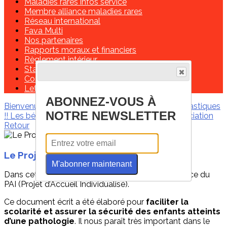
Maladies rares infos service
Membre alliance maladies rares
Réseau international
Fava Multi
Nos partenaires
Rapports moraux et financiers
Règlement intérieur
Statuts de l'association
Contactez-nous!
Lettre de missions d'un délégué régional
ABONNEZ-VOUS À
Bienvenue
Les infos de ces derniers mois
Marfantastiques
NOTRE NEWSLETTER
!!
Les bénévoles
Contactez-nous !
Soutenir l'association
Retour
Le Projet d'Accueil Individualisé (PAI)
M'abonner maintenant
Dans cette vidéo, Sophie nous parle de l’importance du
PAI (Projet d’Accueil Individualisé).
Ce document écrit a été élaboré pour
faciliter la
scolarité et assurer la sécurité des enfants atteints
d’une pathologie
. Il nous paraît très important dans le