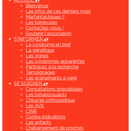
ACCUEIL
▴
▾
Bienvenue
Les infos de ces derniers mois
Marfantastiques !!
Les bénévoles
Contactez-nous !
Soutenir l'association
S'INFORMER
▴
▾
Le syndrome en bref
La génétique
Les signes
Les syndromes apparentés
Participez à la recherche
Témoignages
Les événements à venir
SE SOIGNER
▴
▾
Consultations spécialisées
Les bétabloquants
Chirurgie orthopédique
Les AVK
L'INR
Contre-indications
Les enfants
L'hébergement de proches