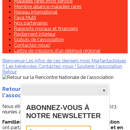
Maladies rares infos service
Membre alliance maladies rares
Réseau international
Fava Multi
Nos partenaires
Rapports moraux et financiers
Règlement intérieur
Statuts de l'association
Contactez-nous!
Lettre de missions d'un délégué régional
Bienvenue
Les infos de ces derniers mois
Marfantastiques
!!
Les bénévoles
Contactez-nous !
Soutenir l'association
Retour
Retour sur la Rencontre Nationale de
l'association
ABONNEZ-VOUS À
Nous étions
110 personnes
, le samedi 25 mars 2023,
réunies à l’espace Atria de Charenton-le-Pont.
NOTRE NEWSLETTER
Familles, médecins et bénévoles de l’association
ont partagé cette journée
riche en informations et en