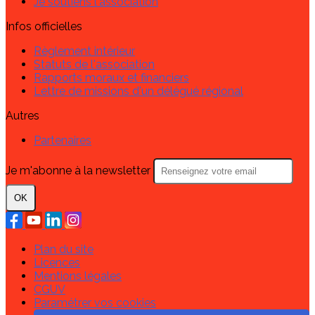
Je soutiens l'association
Infos officielles
Règlement intérieur
Statuts de l'association
Rapports moraux et financiers
Lettre de missions d'un délégué régional
Autres
Partenaires
Je m'abonne à la newsletter
OK
Plan du site
Licences
Mentions légales
CGUV
Paramétrer vos cookies