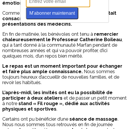
émotions.
Comme à chaque rencontre nationale,
le matin était
M'abonner maintenant
consacré à la vie de l’association ainsi qu’aux
présentations des médecins.
En fin de matinée, les bénévoles ont tenu à
remercier
chaleureusement le Professeur Catherine Boileau
,
qui a tant donné à la communauté Marfan pendant de
nombreuses années et qui va pouvoir profiter, d’ici
quelques mois, d’un repos bien mérité.
Le repas est un moment important pour échanger
et faire plus ample connaissance.
Nous sommes
toujours heureux d’accueillir de nouvelles familles, et de
revoir les habitués.
L’après-midi, les invités ont eu la possibilité de
participer à deux ateliers
et de passer un petit moment
à notre
stand « Fil rouge », dédié aux activités
physiques et sportives
.
Certains ont pu bénéficier d’une
séance de massage
.
Nous nous sommes tous retrouvés en fin de journée