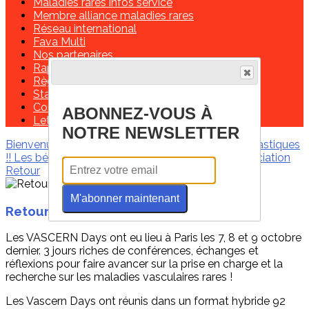
Maladies rares infos service
Membre alliance maladies rares
Réseau international
Fava Multi
Nos partenaires
Rapports moraux et financiers
Règlement intérieur
Statuts de l'association
Contactez-nous!
ABONNEZ-VOUS À
Lettre de missions d'un délégué régional
NOTRE NEWSLETTER
Bienvenue
Les infos de ces derniers mois
Marfantastiques
!!
Les bénévoles
Contactez-nous !
Soutenir l'association
Retour
M'abonner maintenant
Retour sur les VASCERN Days
Les VASCERN Days ont eu lieu à Paris les 7, 8 et 9 octobre
dernier. 3 jours riches de conférences, échanges et
réflexions pour faire avancer sur la prise en charge et la
recherche sur les maladies vasculaires rares !
Les Vascern Days ont réunis dans un format hybride 92