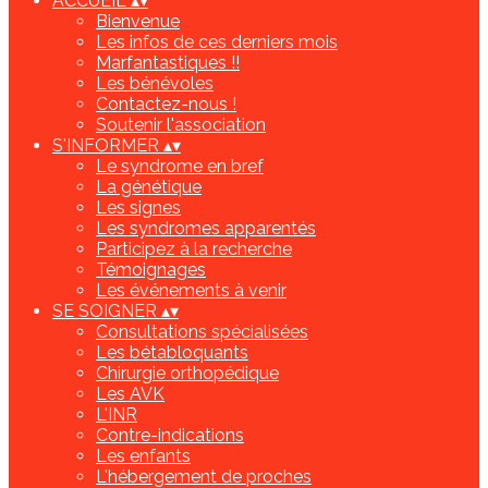
ACCUEIL
▴
▾
Bienvenue
Les infos de ces derniers mois
Marfantastiques !!
Les bénévoles
Contactez-nous !
Soutenir l'association
S'INFORMER
▴
▾
Le syndrome en bref
La génétique
Les signes
Les syndromes apparentés
Participez à la recherche
Témoignages
Les événements à venir
SE SOIGNER
▴
▾
Consultations spécialisées
Les bétabloquants
Chirurgie orthopédique
Les AVK
L'INR
Contre-indications
Les enfants
L'hébergement de proches