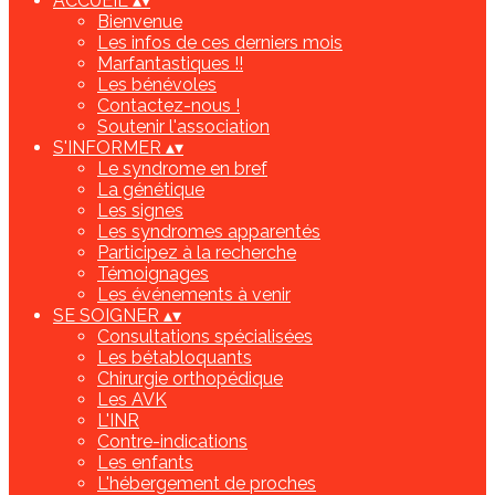
ACCUEIL
▴
▾
Bienvenue
Les infos de ces derniers mois
Marfantastiques !!
Les bénévoles
Contactez-nous !
Soutenir l'association
S'INFORMER
▴
▾
Le syndrome en bref
La génétique
Les signes
Les syndromes apparentés
Participez à la recherche
Témoignages
Les événements à venir
SE SOIGNER
▴
▾
Consultations spécialisées
Les bétabloquants
Chirurgie orthopédique
Les AVK
L'INR
Contre-indications
Les enfants
L'hébergement de proches