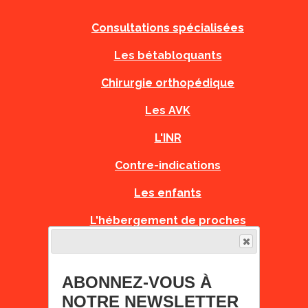
Consultations spécialisées
Les bétabloquants
Chirurgie orthopédique
Les AVK
L'INR
Contre-indications
Les enfants
L'hébergement de proches
PNDS
Recommandations Grossesse
ABONNEZ-VOUS À
NOTRE NEWSLETTER
Fiches Urgences Orphanet