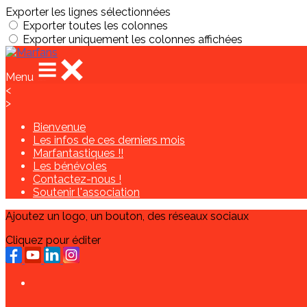
Exporter les lignes sélectionnées
Exporter toutes les colonnes
Exporter uniquement les colonnes affichées
Menu
<
>
Bienvenue
Les infos de ces derniers mois
Marfantastiques !!
Les bénévoles
Contactez-nous !
Soutenir l'association
Ajoutez un logo, un bouton, des réseaux sociaux
Cliquez pour éditer