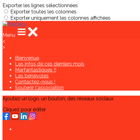
Exporter les lignes sélectionnées
Exporter toutes les colonnes
Exporter uniquement les colonnes affichées
Menu
<
>
Bienvenue
Les infos de ces derniers mois
Marfantastiques !!
Les bénévoles
Contactez-nous !
Soutenir l'association
Ajoutez un logo, un bouton, des réseaux sociaux
Cliquez pour éditer