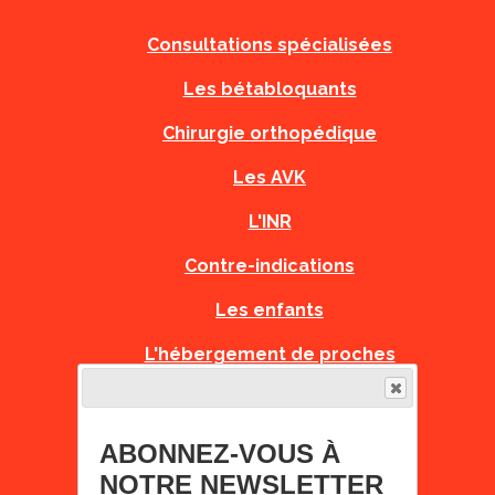
Consultations spécialisées
Les bétabloquants
Chirurgie orthopédique
Les AVK
L'INR
Contre-indications
Les enfants
L'hébergement de proches
PNDS
Recommandations Grossesse
ABONNEZ-VOUS À
NOTRE NEWSLETTER
Fiches Urgences Orphanet