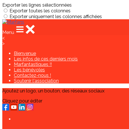
Exporter les lignes sélectionnées
Exporter toutes les colonnes
Exporter uniquement les colonnes affichées
Menu
<
>
Bienvenue
Les infos de ces derniers mois
Marfantastiques !!
Les bénévoles
Contactez-nous !
Soutenir l'association
Ajoutez un logo, un bouton, des réseaux sociaux
Cliquez pour éditer