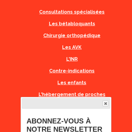
Consultations spécialisées
Les bétabloquants
Chirurgie orthopédique
Les AVK
L'INR
Contre-indications
Les enfants
L'hébergement de proches
PNDS
Recommandations Grossesse
ABONNEZ-VOUS À
NOTRE NEWSLETTER
Fiches Urgences Orphanet