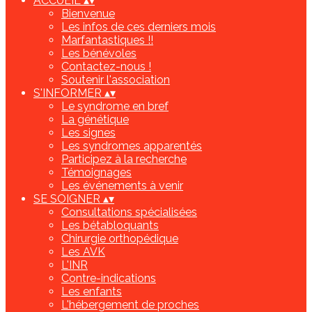
ACCUEIL
▴
▾
Bienvenue
Les infos de ces derniers mois
Marfantastiques !!
Les bénévoles
Contactez-nous !
Soutenir l'association
S'INFORMER
▴
▾
Le syndrome en bref
La génétique
Les signes
Les syndromes apparentés
Participez à la recherche
Témoignages
Les événements à venir
SE SOIGNER
▴
▾
Consultations spécialisées
Les bétabloquants
Chirurgie orthopédique
Les AVK
L'INR
Contre-indications
Les enfants
L'hébergement de proches