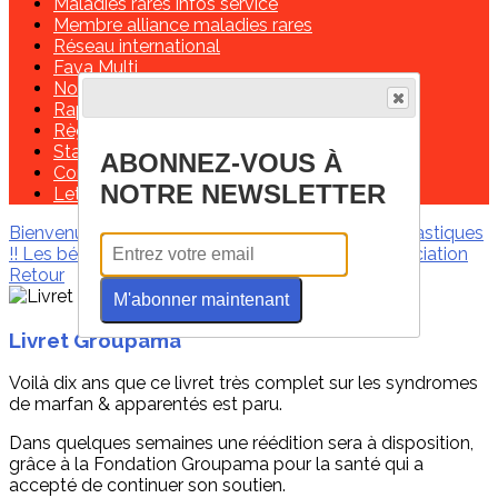
Maladies rares infos service
Membre alliance maladies rares
Réseau international
Fava Multi
Nos partenaires
Rapports moraux et financiers
Règlement intérieur
Statuts de l'association
ABONNEZ-VOUS À
Contactez-nous!
NOTRE NEWSLETTER
Lettre de missions d'un délégué régional
Bienvenue
Les infos de ces derniers mois
Marfantastiques
!!
Les bénévoles
Contactez-nous !
Soutenir l'association
Retour
M'abonner maintenant
Livret Groupama
Voilà dix ans que ce livret très complet sur les syndromes
de marfan & apparentés est paru.
Dans quelques semaines une réédition sera à disposition,
grâce à la Fondation Groupama pour la santé qui a
accepté de continuer son soutien.