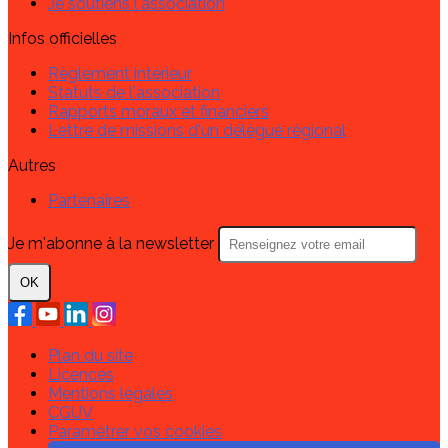
Je soutiens l'association
Infos officielles
Règlement intérieur
Statuts de l'association
Rapports moraux et financiers
Lettre de missions d'un délégué régional
Autres
Partenaires
Je m'abonne à la newsletter
OK
Plan du site
Licences
Mentions légales
CGUV
Paramétrer vos cookies