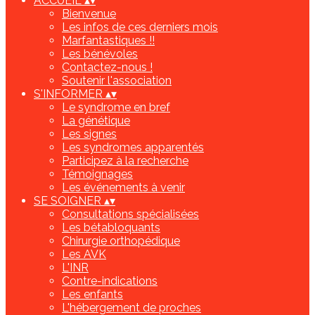
ACCUEIL
▴
▾
Bienvenue
Les infos de ces derniers mois
Marfantastiques !!
Les bénévoles
Contactez-nous !
Soutenir l'association
S'INFORMER
▴
▾
Le syndrome en bref
La génétique
Les signes
Les syndromes apparentés
Participez à la recherche
Témoignages
Les événements à venir
SE SOIGNER
▴
▾
Consultations spécialisées
Les bétabloquants
Chirurgie orthopédique
Les AVK
L'INR
Contre-indications
Les enfants
L'hébergement de proches