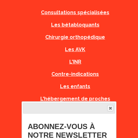
Consultations spécialisées
Les bétabloquants
Chirurgie orthopédique
Les AVK
L'INR
Contre-indications
Les enfants
L'hébergement de proches
PNDS
Recommandations Grossesse
ABONNEZ-VOUS À
NOTRE NEWSLETTER
Fiches Urgences Orphanet