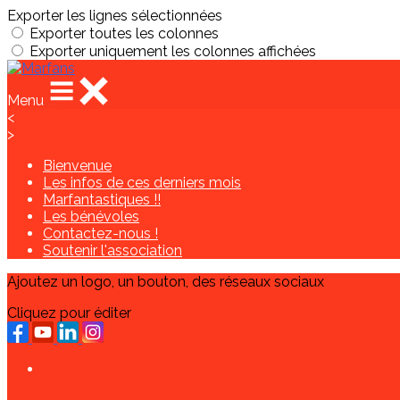
Exporter les lignes sélectionnées
Exporter toutes les colonnes
Exporter uniquement les colonnes affichées
Menu
<
>
Bienvenue
Les infos de ces derniers mois
Marfantastiques !!
Les bénévoles
Contactez-nous !
Soutenir l'association
Ajoutez un logo, un bouton, des réseaux sociaux
Cliquez pour éditer