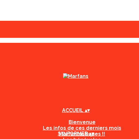
ACCUEIL
▴
▾
Bienvenue
Les infos de ces derniers mois
S'INFORMER
▴
▾
Marfantastiques !!