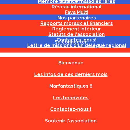
Membre alliance maladies rares
Réseau international
Fava Multi
Nos partenaires
Rapports moraux et financiers
Règlement intérieur
Statuts de l'association
Contactez-nous!
Se connecter
Lettre de missions d'un délégué régional
Bienvenue
Les infos de ces derniers mois
Marfantastiques !!
Les bénévoles
Contactez-nous !
Soutenir l'association