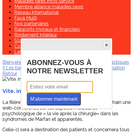
Maladies rares infos service
Membre alliance maladies rares
Réseau international
Fava Multi
Nos partenaires
Rapports moraux et financiers
Règlement intérieur
Statuts de l'association
Contactez-nous!
Lettre de missions d'un délégué régional
ABONNEZ-VOUS À
Bienvenue
Les infos de ces derniers mois
Marfantastiques
!!
Les bénévoles
Contactez-nous !
Soutenir l'association
NOTRE NEWSLETTER
Retour
Vite, inscrivez-vous !
M'abonner maintenant
La filière FAVA-Multi organise le 18 novembre prochain une
web-conférence sur les aspects médical et
psychologique de « la vie après la chirurgie» dans les
syndromes de Marfan et apparentés.
Celle-ci sera à destination des patients et concernera tous