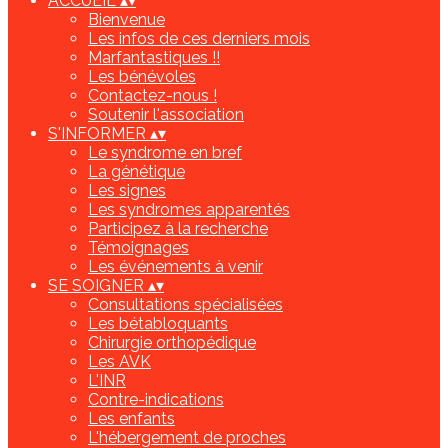
ACCUEIL
▴
▾
Bienvenue
Les infos de ces derniers mois
Marfantastiques !!
Les bénévoles
Contactez-nous !
Soutenir l'association
S'INFORMER
▴
▾
Le syndrome en bref
La génétique
Les signes
Les syndromes apparentés
Participez à la recherche
Témoignages
Les événements à venir
SE SOIGNER
▴
▾
Consultations spécialisées
Les bétabloquants
Chirurgie orthopédique
Les AVK
L'INR
Contre-indications
Les enfants
L'hébergement de proches