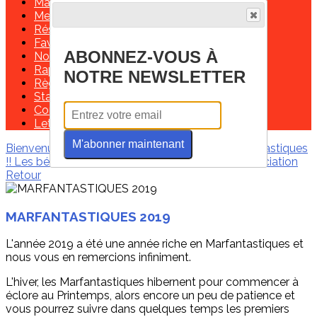
Maladies rares infos service
Membre alliance maladies rares
Réseau international
Fava Multi
ABONNEZ-VOUS À
Nos partenaires
Rapports moraux et financiers
NOTRE NEWSLETTER
Règlement intérieur
Statuts de l'association
Contactez-nous!
Lettre de missions d'un délégué régional
M'abonner maintenant
Bienvenue
Les infos de ces derniers mois
Marfantastiques
!!
Les bénévoles
Contactez-nous !
Soutenir l'association
Retour
MARFANTASTIQUES 2019
L'année 2019 a été une année riche en Marfantastiques et
nous vous en remercions infiniment.
L'hiver, les Marfantastiques hibernent pour commencer à
éclore au Printemps, alors encore un peu de patience et
vous pourrez suivre dans quelques temps les premiers