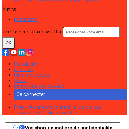
Autres
Partenaires
Je m'abonne à la newsletter
OK
Plan du site
Licences
Mentions légales
CGUV
Paramétrer vos cookies
Se connecter
Propulsé par AssoConnect, le logiciel des
associations Médico-Sociales
Vos choix en matière de confidentialité