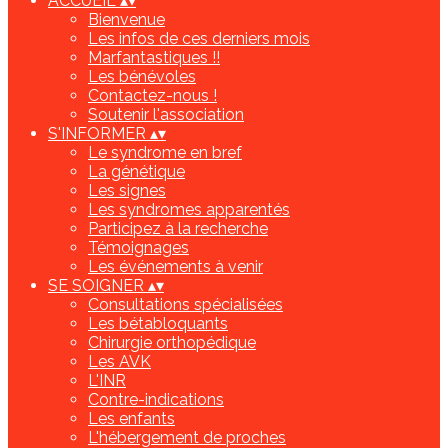
ACCUEIL
▴
▾
Bienvenue
Les infos de ces derniers mois
Marfantastiques !!
Les bénévoles
Contactez-nous !
Soutenir l'association
S'INFORMER
▴
▾
Le syndrome en bref
La génétique
Les signes
Les syndromes apparentés
Participez à la recherche
Témoignages
Les événements à venir
SE SOIGNER
▴
▾
Consultations spécialisées
Les bétabloquants
Chirurgie orthopédique
Les AVK
L'INR
Contre-indications
Les enfants
L'hébergement de proches