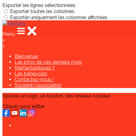
Exporter les lignes sélectionnées
Exporter toutes les colonnes
Exporter uniquement les colonnes affichées
Menu
<
>
Bienvenue
Les infos de ces derniers mois
Marfantastiques !!
Les bénévoles
Contactez-nous !
Soutenir l'association
Ajoutez un logo, un bouton, des réseaux sociaux
Cliquez pour éditer