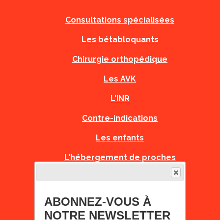
Consultations spécialisées
Les bétabloquants
Chirurgie orthopédique
Les AVK
L'INR
Contre-indications
Les enfants
L'hébergement de proches
PNDS
Recommandations Grossesse
ABONNEZ-VOUS À
NOTRE NEWSLETTER
Fiches Urgences Orphanet