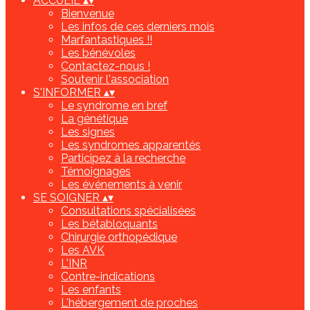
ACCUEIL
▴
▾
Bienvenue
Les infos de ces derniers mois
Marfantastiques !!
Les bénévoles
Contactez-nous !
Soutenir l'association
S'INFORMER
▴
▾
Le syndrome en bref
La génétique
Les signes
Les syndromes apparentés
Participez à la recherche
Témoignages
Les événements à venir
SE SOIGNER
▴
▾
Consultations spécialisées
Les bétabloquants
Chirurgie orthopédique
Les AVK
L'INR
Contre-indications
Les enfants
L'hébergement de proches