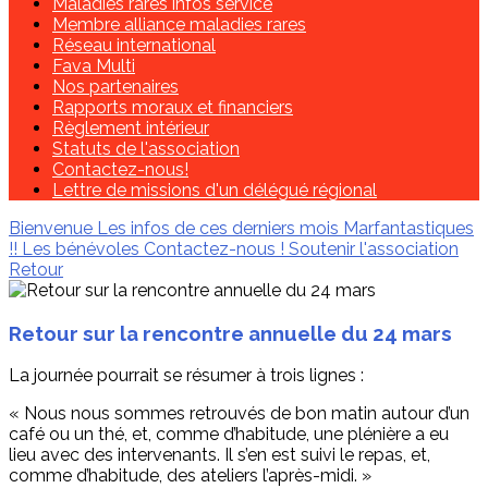
Maladies rares infos service
Membre alliance maladies rares
Réseau international
Fava Multi
Nos partenaires
Rapports moraux et financiers
Règlement intérieur
Statuts de l'association
Contactez-nous!
Lettre de missions d'un délégué régional
Bienvenue
Les infos de ces derniers mois
Marfantastiques
!!
Les bénévoles
Contactez-nous !
Soutenir l'association
Retour
Retour sur la rencontre annuelle du 24 mars
La journée pourrait se résumer à trois lignes :
« Nous nous sommes retrouvés de bon matin autour d’un
café ou un thé, et, comme d’habitude, une plénière a eu
lieu avec des intervenants. Il s’en est suivi le repas, et,
comme d’habitude, des ateliers l’après-midi. »