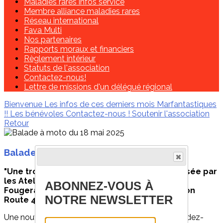
Maladies rares infos service
Membre alliance maladies rares
Réseau international
Fava Multi
Nos partenaires
Rapports moraux et financiers
Règlement intérieur
Statuts de l'association
Contactez-nous!
Lettre de missions d'un délégué régional
Bienvenue
Les infos de ces derniers mois
Marfantastiques
!!
Les bénévoles
Contactez-nous !
Soutenir l'association
Retour
Balade à moto du 18 mai 2025
"Une troisième balade solidaire a été organisée par
les Ateliers 1920, entreprise située au Grand
ABONNEZ-VOUS À
Fougeray (35) en partenariat avec l’association
NOTRE NEWSLETTER
Route 44 et ses motards.
Une nouvelle fois, soleil et solidarité étaient au rendez-