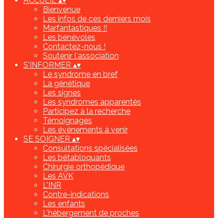
ACCUEIL
▴
▾
Bienvenue
Les infos de ces derniers mois
Marfantastiques !!
Les bénévoles
Contactez-nous !
Soutenir l'association
S'INFORMER
▴
▾
Le syndrome en bref
La génétique
Les signes
Les syndromes apparentés
Participez à la recherche
Témoignages
Les événements à venir
SE SOIGNER
▴
▾
Consultations spécialisées
Les bétabloquants
Chirurgie orthopédique
Les AVK
L'INR
Contre-indications
Les enfants
L'hébergement de proches