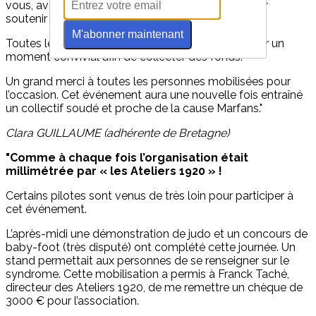
vous, avec 188 casques et 170 km à parcourir pour
soutenir l’association Marfans dans ses actions.
M'abonner maintenant
Toutes les conditions étaient réunies pour partager un
moment convivial afin de collecter des fonds.
Un grand merci à toutes les personnes mobilisées pour
l’occasion. Cet événement aura une nouvelle fois entraîné
un collectif soudé et proche de la cause Marfans."
Clara GUILLAUME (adhérente de Bretagne)
"Comme à chaque fois l’organisation était
millimétrée par « les Ateliers 1920 » !
Certains pilotes sont venus de très loin pour participer à
cet événement.
L’après-midi une démonstration de judo et un concours de
baby-foot (très disputé) ont complété cette journée. Un
stand permettait aux personnes de se renseigner sur le
syndrome. Cette mobilisation a permis à Franck Taché,
directeur des Ateliers 1920, de me remettre un chèque de
3000 € pour l’association.