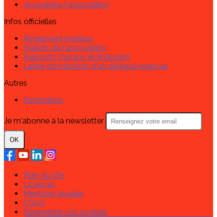
Je soutiens l'association
Infos officielles
Règlement intérieur
Statuts de l'association
Rapports moraux et financiers
Lettre de missions d'un délégué régional
Autres
Partenaires
Je m'abonne à la newsletter
OK
Plan du site
Licences
Mentions légales
CGUV
Paramétrer vos cookies