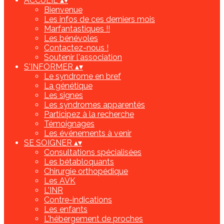
ACCUEIL
▴
▾
Bienvenue
Les infos de ces derniers mois
Marfantastiques !!
Les bénévoles
Contactez-nous !
Soutenir l'association
S'INFORMER
▴
▾
Le syndrome en bref
La génétique
Les signes
Les syndromes apparentés
Participez à la recherche
Témoignages
Les événements à venir
SE SOIGNER
▴
▾
Consultations spécialisées
Les bétabloquants
Chirurgie orthopédique
Les AVK
L'INR
Contre-indications
Les enfants
L'hébergement de proches