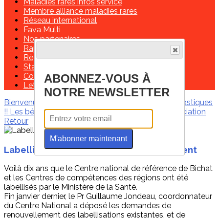
Maladies rares infos service
Membre alliance maladies rares
Réseau international
Fava Multi
Nos partenaires
Rapports moraux et financiers
Règlement intérieur
Statuts de l'association
Contactez-nous!
ABONNEZ-VOUS À
Lettre de missions d'un délégué régional
NOTRE NEWSLETTER
Bienvenue
Les infos de ces derniers mois
Marfantastiques
!!
Les bénévoles
Contactez-nous !
Soutenir l'association
Retour
M'abonner maintenant
Labellisation ces centres: Renouvellement
Voilà dix ans que le Centre national de référence de Bichat
et les Centres de compétences des régions ont été
labellisés par le Ministère de la Santé.
Fin janvier dernier, le Pr Guillaume Jondeau, coordonnateur
du Centre National a déposé les demandes de
renouvellement des labellisations existantes, et de