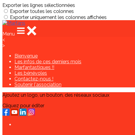
Exporter les lignes sélectionnées
Exporter toutes les colonnes
Exporter uniquement les colonnes affichées
Menu
<
>
Bienvenue
Les infos de ces derniers mois
Marfantastiques !!
Les bénévoles
Contactez-nous !
Soutenir l'association
Ajoutez un logo, un bouton, des réseaux sociaux
Cliquez pour éditer