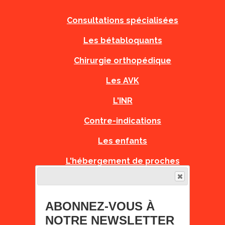
Consultations spécialisées
Les bétabloquants
Chirurgie orthopédique
Les AVK
L'INR
Contre-indications
Les enfants
L'hébergement de proches
PNDS
Recommandations Grossesse
ABONNEZ-VOUS À
NOTRE NEWSLETTER
Fiches Urgences Orphanet